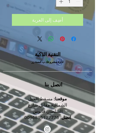
أضِف إلى العربة
التقنية الذكية
ادارة مشروعك ب كبسة زر
اتصل بنا
موقعنا:
مسقط الحيل
الشمالية مقابل شارع
السلطان قابوس
اتصل:
0096896177776