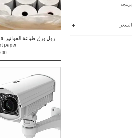
برمجة
السعر
العرض السريع
رول ورق 
pt paper
الس