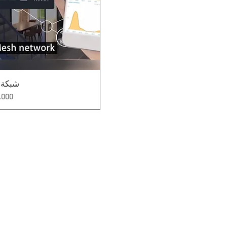
العرض السريع
شبكة Wi-Fi
السع