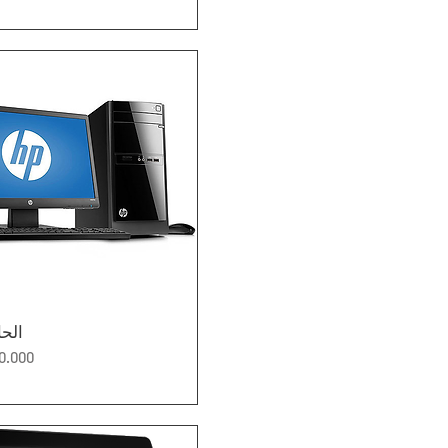
العرض السريع
الح
السعر