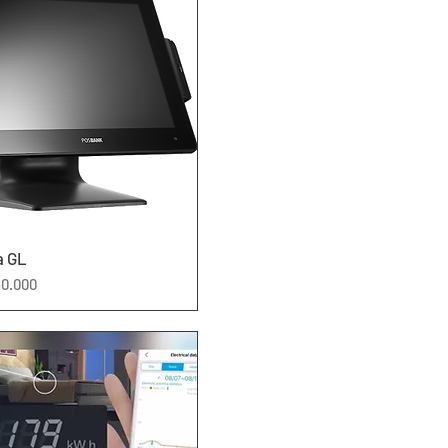
العرض السريع
a GL
السعر