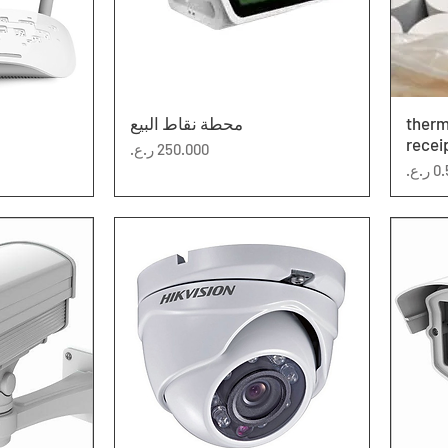
طباعة الفواتير thermal
العرض السريع
محطة نقاط البيع
ال
recei
السعر
عر