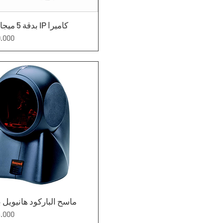
كاميرا IP بدقة 5 ميجابكسل
العرض السريع
السعر
العرض السريع
ماسح الباركود هانيويل
السعر