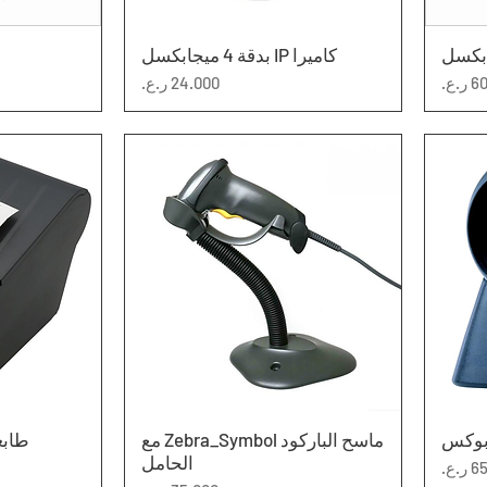
كاميرا IP بدقة 4 ميجابكسل
العرض السريع
ال
السعر
 بوكس
العرض السريع
ماسح الباركود Zebra_Symbol مع
طابعة EPR 303
ال
الحامل